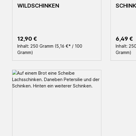
WILDSCHINKEN
SCHIN
Regulärer Preis:
Reguläre
12,90 €
6,49 €
Inhalt:
250 Gramm
(5,16 €* / 100
Inhalt:
25
Gramm)
Gramm)