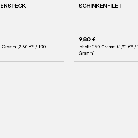
KENSPECK
SCHINKENFILET
r Preis:
Regulärer Preis:
9,80 €
0 Gramm
(2,60 €* / 100
Inhalt:
250 Gramm
(3,92 €* /
Gramm)