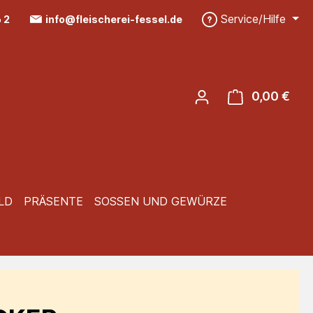
Service/Hilfe
6 2
info@fleischerei-fessel.de
0,00 €
Ware
LD
PRÄSENTE
SOSSEN UND GEWÜRZE