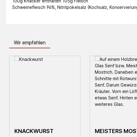
100g Knacker enthalten 105g Fleisch
Schweinefleisch 96%, Nitritpökelsalz
(Kochsalz, Konservierun
Wir empfehlen
Produktgalerie überspringen
KNACKWURST
MEISTERS MOS