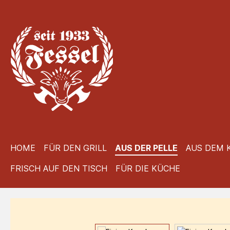
 Hauptinhalt springen
Zur Suche springen
Zur Hauptnavigation springen
HOME
FÜR DEN GRILL
AUS DER PELLE
AUS DEM 
FRISCH AUF DEN TISCH
FÜR DIE KÜCHE
Bildergalerie überspringen