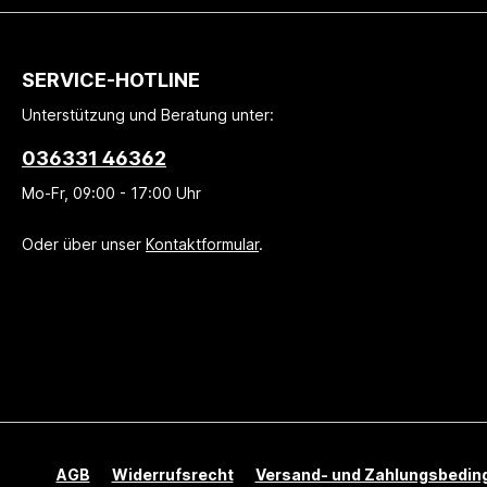
Leinekrone in
Senfmehl, Senfkörn
Heiligenstadt und
Apfel, Meerrettich,
Rettstadt aus Bad Grund.
Kochsalz,
SERVICE-HOTLINE
Diese Schlachthöfe
Zuckerrübensirup,
Unterstützung und Beratung unter:
beziehen ihre Schweine
wiederum von den
036331 46362
umliegenden Bauern aus
Mo-Fr, 09:00 - 17:00 Uhr
ländlicher Haltung. Damit
können wir jeweils eine
Oder über unser
Kontaktformular
.
Warenkette von unter
80km garantieren.
Zutaten100g Knackwurst
enthält 105g
FleischSchweinefleisch
96%,
Nitritpökelsalz (Kochsalz,
Konservierungsstoff Nitrit),
Gewürze (Senf), Dextrose,
AGB
Widerrufsrecht
Versand- und Zahlungsbedin