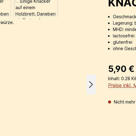
KNA
Geschmack:
Lagerung: b
MHD: minde
lactosefrei
glutenfrei
ohne Gesc
Regulärer Prei
5,90 €
Inhalt:
0.28 K
Preise inkl.
Nicht mehr