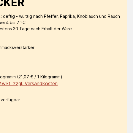
CKER
 deftig - würzig nach Pfeffer, Paprika, Knoblauch und Rauch
ei 4 bis 7 °C
stens 30 Tage nach Erhalt der Ware
hmacksverstärker
s:
ilogramm
(21,07 € / 1 Kilogramm)
 MwSt. zzgl. Versandkosten
 verfügbar