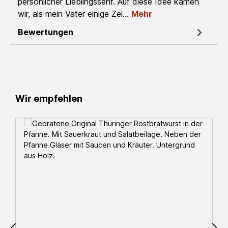
persönlicher Lieblingssenf. Auf diese Idee kamen
wir, als mein Vater einige Zei…
Mehr
Bewertungen
Produktgalerie überspringen
Wir empfehlen