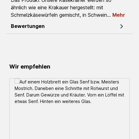
Das Produkt Unsere Käsekrainer werden so
ähnlich wie eine Krakauer hergestellt: mit
Schmelzkäsewürfeln gemischt, in Schwein…
Mehr
Bewertungen
Produktgalerie überspringen
Wir empfehlen