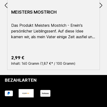
MEISTERS MOSTRICH
Das Produkt Meisters Mostrich - Erwin's
persönlicher Lieblingssenf. Auf diese Idee
kamen wir, als mein Vater einige Zeit ausfiel und
trotzdem seine Angewohnheit nicht sein lassen
konnte, ständig "seinen Senf" zu allem
dazuzugeben. Seit dem ist er nicht mehr aus
Regulärer Preis:
2,99 €
unserem Laden weg zu denken. (gez. Hendrik
Inhalt:
160 Gramm
(1,87 €* / 100 Gramm)
Fessel) Mehr zu unserer Geschichte und ganz
persönliche Produkten finden Sie
hier.ZutatenWasser, Senfmehl, Senfkörner, Apfel,
BEZAHLARTEN
Meerrettich, Kochsalz,
Zuckerrübensirup, Gewürze